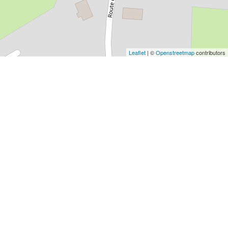
Leaflet
| ©
Openstreetmap
contributors