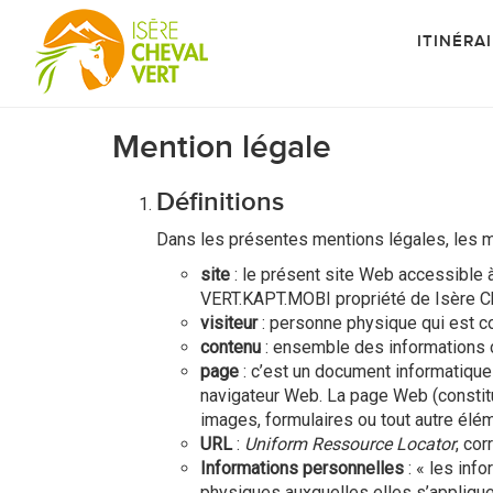
ITINÉRA
Mention légale
Définitions
Dans les présentes mentions légales, les mo
site
: le présent site Web accessible
VERT.KAPT.MOBI propriété de Isère Ch
visiteur
: personne physique qui est co
contenu
: ensemble des informations co
page
: c’est un document informatique
navigateur Web. La page Web (constitué
images, formulaires ou tout autre élém
URL
:
Uniform Ressource Locator
, co
Informations personnelles
: « les inf
physiques auxquelles elles s’appliquent