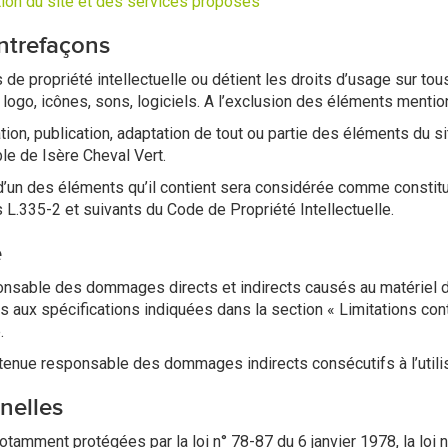
ation du site et des services proposés
ontrefaçons
s de propriété intellectuelle ou détient les droits d’usage sur to
logo, icônes, sons, logiciels. A l’exclusion des éléments menti
tion, publication, adaptation de tout ou partie des éléments du si
ble de Isère Cheval Vert.
 d’un des éléments qu’il contient sera considérée comme constitu
L.335-2 et suivants du Code de Propriété Intellectuelle.
é
nsable des dommages directs et indirects causés au matériel du vi
pas aux spécifications indiquées dans la section « Limitations co
.
tenue responsable des dommages indirects consécutifs à l’utilis
nelles
amment protégées par la loi n° 78-87 du 6 janvier 1978, la loi n