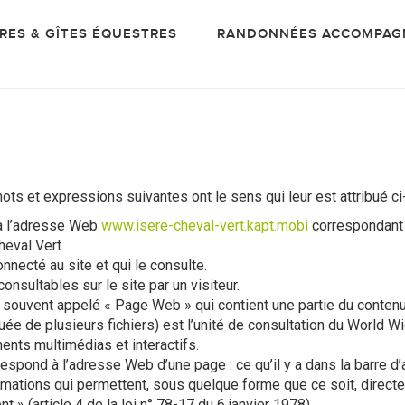
IRES & GÎTES ÉQUESTRES
RANDONNÉES ACCOMPAG
ts et expressions suivantes ont le sens qui leur est attribué c
 à l’adresse Web
www.isere-cheval-vert.kapt.mobi
correspondan
eval Vert.
nnecté au site et qui le consulte.
nsultables sur le site par un visiteur.
 souvent appelé « Page Web » qui contient une partie du contenu 
e de plusieurs fichiers) est l’unité de consultation du World Wi
ents multimédias et interactifs.
rrespond à l’adresse Web d’une page : ce qu’il y a dans la barre 
ormations qui permettent, sous quelque forme que ce soit, directe
 » (article 4 de la loi n° 78-17 du 6 janvier 1978).