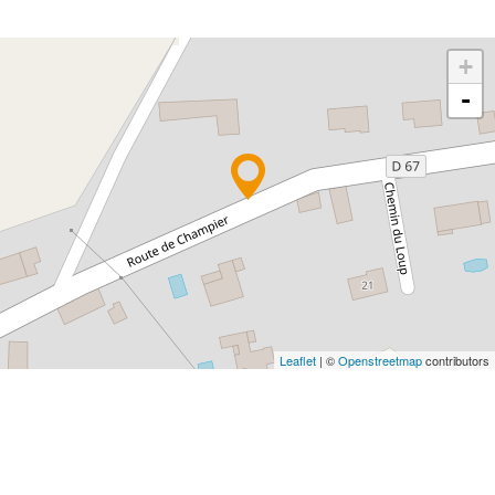
+
-
Leaflet
| ©
Openstreetmap
contributors