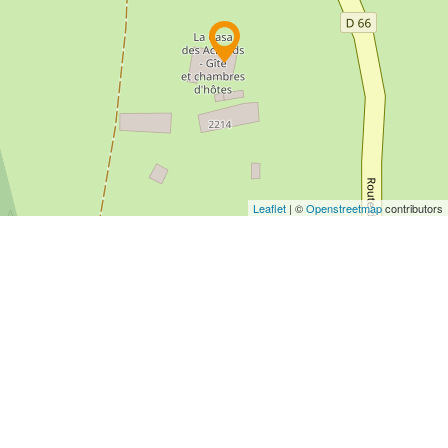
Leaflet
| ©
Openstreetmap
contributors