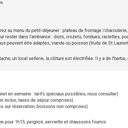
e.
z au menu du petit-déjeuner : plateau de fromage /charcuterie, 
r rester dans l’ambiance : diots, crozets, fondues, raclettes, po
us peuvent être adaptés, viande ou poisson (truite de St Laurent)
tache, un local sellerie, la clôture est électrifiée. Il y a de l’h
nel en semaine : tarifs spéciaux possibles, nous consulter)
er inclus, taxes de séjour comprises)
tes sur réservation, boissons non comprises).
ne pour 1h15, peignoir, serviette et chaussons fournis