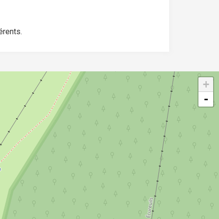
érents.
+
-