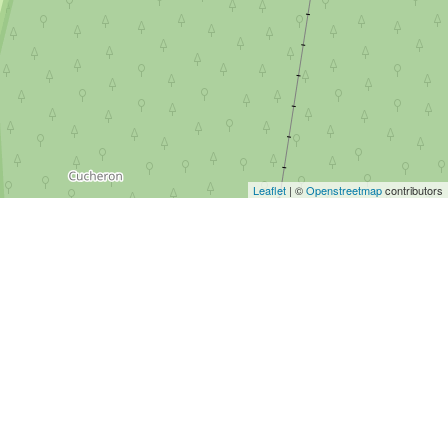
Leaflet
| ©
Openstreetmap
contributors